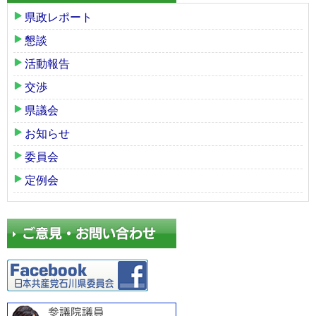
県政レポート
懇談
活動報告
交渉
県議会
お知らせ
委員会
定例会