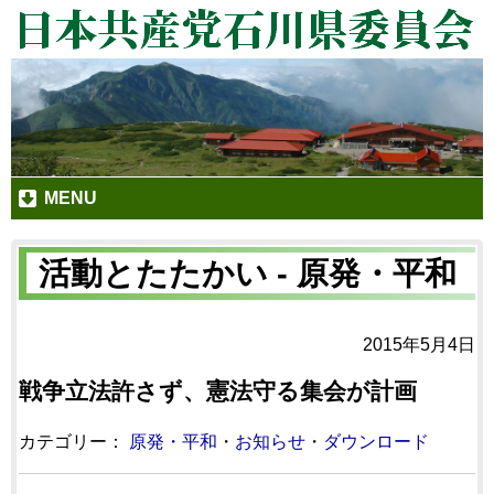
MENU
活動とたたかい - 原発・平和
2015年5月4日
戦争立法許さず、憲法守る集会が計画
カテゴリー：
原発・平和
・
お知らせ
・
ダウンロード