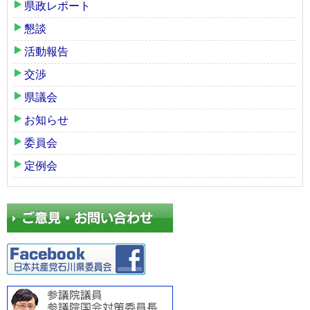
県政レポート
懇談
活動報告
交渉
県議会
お知らせ
委員会
定例会