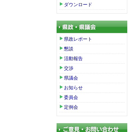
ダウンロード
県政レポート
懇談
活動報告
交渉
県議会
お知らせ
委員会
定例会