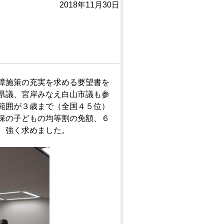
2018年11月30日
障施策の充実を求める要望書を
県議、宮岸みなえ白山市議も参
範囲が３歳まで（全国４５位）
保の子どもの均等割の免額、６
、強く求めました。