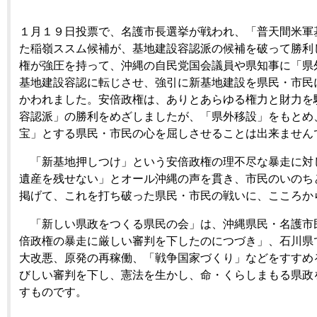
１月１９日投票で、名護市長選挙が戦われ、「普天間米軍
た稲嶺ススム候補が、基地建設容認派の候補を破って勝利
権が強圧を持って、沖縄の自民党国会議員や県知事に「県
基地建設容認に転じさせ、強引に新基地建設を県民・市民
かわれました。安倍政権は、ありとあらゆる権力と財力を
容認派」の勝利をめざしましたが、「県外移設」をもとめ
宝」とする県民・市民の心を屈しさせることは出来ません
「新基地押しつけ」という安倍政権の理不尽な暴走に対
遺産を残せない」とオール沖縄の声を貫き、市民のいのち
掲げて、これを打ち破った県民・市民の戦いに、こころか
「新しい県政をつくる県民の会」は、沖縄県民・名護市
倍政権の暴走に厳しい審判を下したのにつづき」、石川県
大改悪、原発の再稼働、「戦争国家づくり」などをすすめ
びしい審判を下し、憲法を生かし、命・くらしまもる県政
すものです。