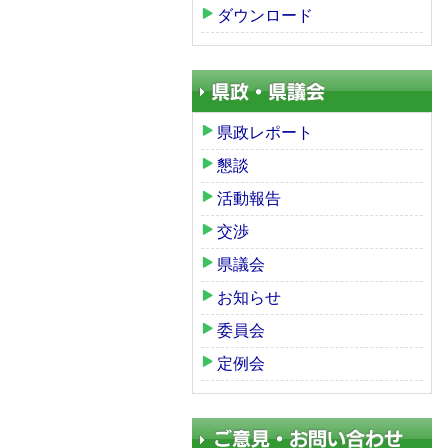
ダウンロード
県政レポート
懇談
活動報告
交渉
県議会
お知らせ
委員会
定例会