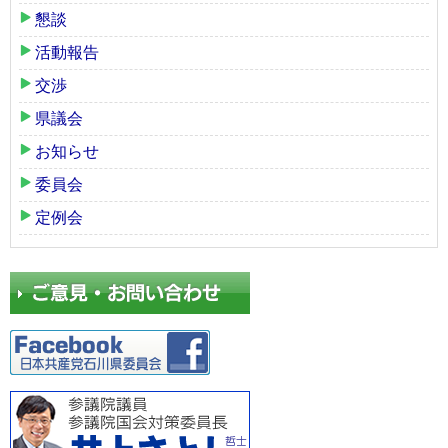
懇談
活動報告
交渉
県議会
お知らせ
委員会
定例会