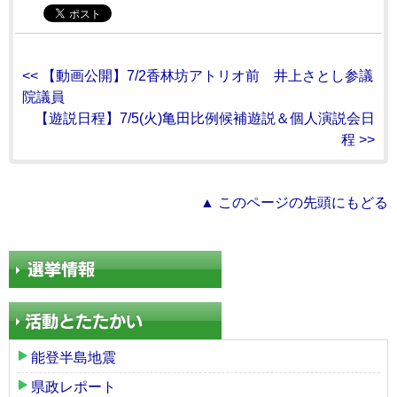
<< 【動画公開】7/2香林坊アトリオ前 井上さとし参議
院議員
【遊説日程】7/5(火)亀田比例候補遊説＆個人演説会日
程 >>
▲ このページの先頭にもどる
能登半島地震
県政レポート