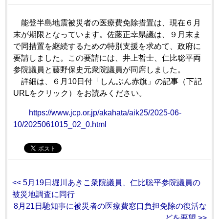
能登半島地震被災者の医療費免除措置は、現在６月
末が期限となっています。佐藤正幸県議は、９月末ま
で同措置を継続するための特別支援を求めて、政府に
要請しました。この要請には、井上哲士、仁比聡平両
参院議員と藤野保史元衆院議員が同席しました。
詳細は、６月10日付「しんぶん赤旗」の記事（下記
URLをクリック）をお読みください。
https://www.jcp.or.jp/akahata/aik25/2025-06-
10/2025061015_02_0.html
<< 5月19日堀川あきこ衆院議員、仁比聡平参院議員の
被災地調査に同行
8月21日馳知事に被災者の医療費窓口負担免除の復活な
どを要望 >>