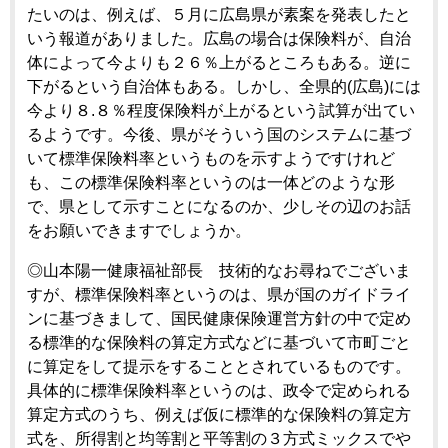
たいのは、例えば、５月に広島県が素案を発表したと
いう報道がありました。広島の場合は保険料が、自治
体によって今よりも２６％上がるところもある。逆に
下がるという自治体もある。しかし、全県的(広島)には
今より８.８％程度保険料が上がるという試算が出てい
るようです。今後、県がそういう国のシステムに基づ
いて標準保険料率というものを示すようですけれど
も、この標準保険料率というのは一体どのような形
で、県として示すことになるのか、少しその辺のお話
をお願いできますでしょうか。
◎山本陽一健康福祉部長 技術的なお尋ねでございま
すが、標準保険料率というのは、県が国のガイドライ
ンに基づきまして、国民健康保険運営方針の中で定め
る標準的な保険料の算定方式などに基づいて市町ごと
に算定をして提示をすることとされているものです。
具体的に標準保険料率というのは、政令で定められる
算定方式のうち、例えば仮に標準的な保険料の算定方
式を、所得割と均等割と平等割の３方式ミックスでや