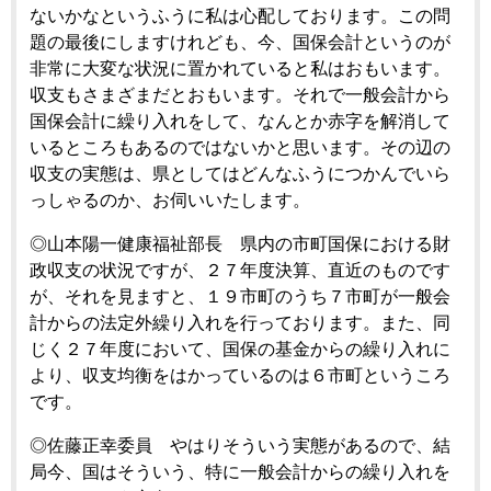
ないかなというふうに私は心配しております。この問
題の最後にしますけれども、今、国保会計というのが
非常に大変な状況に置かれていると私はおもいます。
収支もさまざまだとおもいます。それで一般会計から
国保会計に繰り入れをして、なんとか赤字を解消して
いるところもあるのではないかと思います。その辺の
収支の実態は、県としてはどんなふうにつかんでいら
っしゃるのか、お伺いいたします。
◎山本陽一健康福祉部長 県内の市町国保における財
政収支の状況ですが、２７年度決算、直近のものです
が、それを見ますと、１９市町のうち７市町が一般会
計からの法定外繰り入れを行っております。また、同
じく２７年度において、国保の基金からの繰り入れに
より、収支均衡をはかっているのは６市町というころ
です。
◎佐藤正幸委員 やはりそういう実態があるので、結
局今、国はそういう、特に一般会計からの繰り入れを