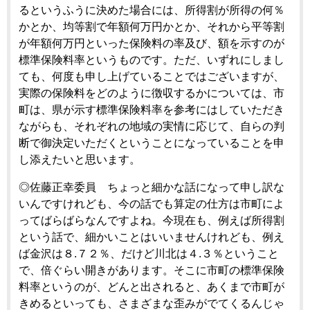
るというふうに決めた場合には、所得割が所得の何％
かとか、均等割で年額何万円かとか、それから平等割
が年額何万円といった保険料の率及び、額を示すのが
標準保険料率というものです。ただ、いずれにしまし
ても、何度も申し上げていることではございますが、
実際の保険料をどのように徴収するかについては、市
町は、県が示す標準保険料率を参考にはしていただき
ながらも、それぞれの地域の実情に応じて、自らの判
断で御決定いただくということになっていることを申
し添えたいと思います。
◎佐藤正幸委員 ちょっと細かな話になって申し訳な
いんですけれども、今の話でも算定の仕方は市町によ
ってばらばらなんですよね。今現在も、例えば所得割
という話で、細かいことはいいませんけれども、例え
ば金沢は８.７２％、だけど川北は４.３％ということ
で、倍ぐらい開きがあります。そこに市町の標準保険
料率というのが、どんと出されると、あくまで市町が
きめるといっても、さまざまな歪みがでてくるんじゃ