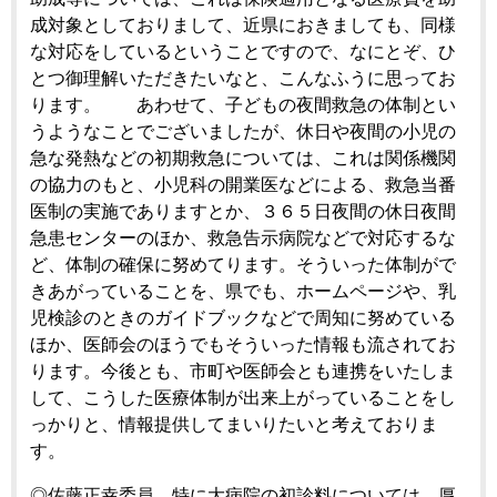
成対象としておりまして、近県におきましても、同様
な対応をしているということですので、なにとぞ、ひ
とつ御理解いただきたいなと、こんなふうに思ってお
ります。 あわせて、子どもの夜間救急の体制とい
うようなことでございましたが、休日や夜間の小児の
急な発熱などの初期救急については、これは関係機関
の協力のもと、小児科の開業医などによる、救急当番
医制の実施でありますとか、３６５日夜間の休日夜間
急患センターのほか、救急告示病院などで対応するな
ど、体制の確保に努めてります。そういった体制がで
きあがっていることを、県でも、ホームページや、乳
児検診のときのガイドブックなどで周知に努めている
ほか、医師会のほうでもそういった情報も流されてお
ります。今後とも、市町や医師会とも連携をいたしま
して、こうした医療体制が出来上がっていることをし
っかりと、情報提供してまいりたいと考えておりま
す。
◎佐藤正幸委員 特に大病院の初診料については、厚