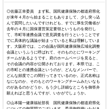
◎佐藤正幸委員 まず私、国民健康保険の都道府県化
が来年４月から始まることもありまして、少し突っ込
んで質問したいんですけれども、すでに厚生労働省が
去年の４月に国保運営策定要領というものを発行し
て、市町等連携会議で意見調査を行うということです
でに具体的な議論が始まっていると私は理解していま
す。大阪府では、この会議が国民健康保険広域化調整
会議というふうに呼ばれて、そのものとにワーキング
チームがあるようです。府のホームページを見ると、
その会議の内容が公開されております。本県では、こ
の市町との連携会議というのが、どんなメンバーで、
どんな頻度でこの間行ってきているのか。正式名称は
なになのか、そのもとのワーキングチームみたいなも
のがあるのかどうか。もう少し詳細なところを御答弁
願えればと思うんですが、いかがでしょうか。
◎山本陽一健康福祉部長 国民健康保険の都道府県化
についての御質問でございます。委員御指摘いただき