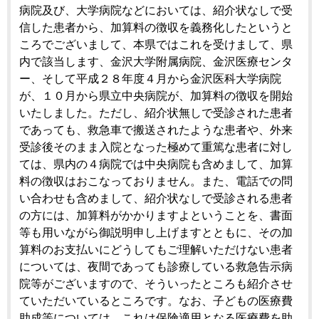
病院及び、大学病院などにおいては、紹介状なしで受
信した患者から、加算料の徴収を義務化したというと
ころでございまして、本県ではこれを受けまして、県
内で該当します、金沢大学附属病院、金沢医療センタ
ー、そして平成２８年度４月から金沢医科大学病院
が、１０月から県立中央病院が、加算料の徴収を開始
いたしました。ただし、紹介状無しで受診された患者
であっても、救急車で搬送されたような患者や、外来
受診後そのまま入院となった極めて重篤な患者に対し
ては、県内の４病院では中央病院も含めまして、加算
料の徴収はおこなっておりません。また、電話での問
い合わせも含めまして、紹介状なしで受診される患者
の方には、加算料がかかりますよということを、書面
等も用いながら御説明申し上げますとともに、その加
算料のお支払いにどうしてもご理解いただけない患者
については、夜間であっても診療している救急告示病
院等がございますので、そういったところも紹介させ
ていただいているところです。なお、子どもの医療費
助成等については、これは保険適用となる医療費を助