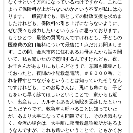
なくせという方向になっているわけですから、これに
よって保険料が上がらないのかという不安が私にはあ
ります。一般質問でも、県としての財政支援を求めま
したけれども、保険料の引き上げにならないように、
ぜひ我々も努力したいというふうに思っております。
もうひとつ、最後の質問なんですけれども、子どもの
医療費の窓口無料について最後に１点だけお聞きしま
す。この間、金沢市内に住むあるお母さんから話を聞
いて、私も驚いたので質問するんですけれども、夜、
お子さんがあまりにもしんどそうで、意識も朦朧とし
ておったと。夜間の小児救急電話、＃８０００番、こ
れを押すとつながるということは知っていたそうなん
ですけれども、このお母さんは、兎にも角にも、子ど
もをいち早く診てほしいということで、家からも近
い、出産もし、カルテもある大病院を受診したという
ことだそうです。救急車も呼べることは知っていた
が、あまり大事になっても問題ですし、その勇気もな
く。金沢の場合は、大手町に夜間救急診療所があるよ
うなんですが、これも遠いということで、ともかくお