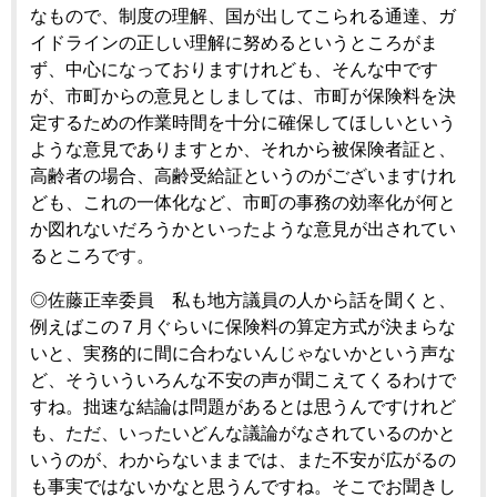
なもので、制度の理解、国が出してこられる通達、ガ
イドラインの正しい理解に努めるというところがま
ず、中心になっておりますけれども、そんな中です
が、市町からの意見としましては、市町が保険料を決
定するための作業時間を十分に確保してほしいという
ような意見でありますとか、それから被保険者証と、
高齢者の場合、高齢受給証というのがございますけれ
ども、これの一体化など、市町の事務の効率化が何と
か図れないだろうかといったような意見が出されてい
るところです。
◎佐藤正幸委員 私も地方議員の人から話を聞くと、
例えばこの７月ぐらいに保険料の算定方式が決まらな
いと、実務的に間に合わないんじゃないかという声な
ど、そういういろんな不安の声が聞こえてくるわけで
すね。拙速な結論は問題があるとは思うんですけれど
も、ただ、いったいどんな議論がなされているのかと
いうのが、わからないままでは、また不安が広がるの
も事実ではないかなと思うんですね。そこでお聞きし