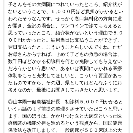
子さんをその大病院につれていったところ、紹介状が
ないということで、５,０００円ほど負担がかかるとい
われたそうなんです。せっかく窓口無料化の方向に道
が開き、金沢の場合は、ワンコインで診てもらえると
思っていったところ、紹介状がないという理由で５,０
００円かかったと。結局当日は支払うことができず、
翌日支払ったと、こういうことらしいんですね。ただ
お母さんからすれば、せめて子どもの救急の場合は、
数千円ほどかかる初診料を何とか免除してもらえない
だろうかという思いや、あるいは夜間にかかれる医療
体制をもっと充実してほしいと、こういう要望があっ
たものですから、その辺、県としてはどんなふうにお
考えなのか、最後にお聞きしておきたいと思います。
◎山本陽一健康福祉部長 初診料５,０００円かかると
いうお話のまず前提の整理をさせていただこうと思い
ます。国のほうは、かかりつけ医と大病院といった医
療機関の機能分担を進めるという観点から、国民健康
保険法を改正しまして、一般病床が５００床以上の大