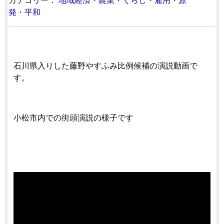
カテゴリー：
地域経済・農業
・
くらし・雇用
・
原
発・平和
石川県入りした藤野やすふみ比例候補の演説動画で
す。
小松市内での街頭演説の様子です