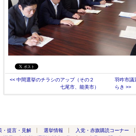
<< 中間選挙のチラシのアップ（その２
羽咋市議
七尾市、能美市）
らき >>
策・提言・見解
選挙情報
入党・赤旗購読コーナー