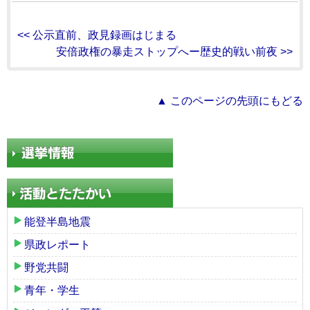
<< 公示直前、政見録画はじまる
安倍政権の暴走ストップへー歴史的戦い前夜 >>
▲ このページの先頭にもどる
能登半島地震
県政レポート
野党共闘
青年・学生