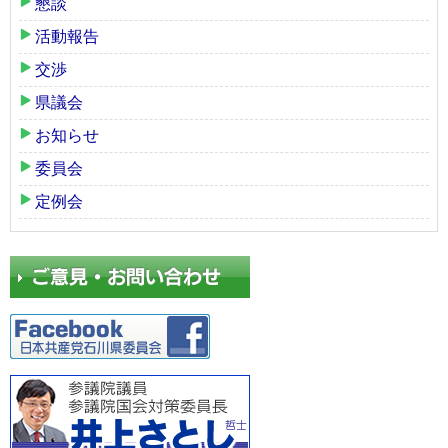
懇談
活動報告
交渉
県議会
お知らせ
委員会
定例会