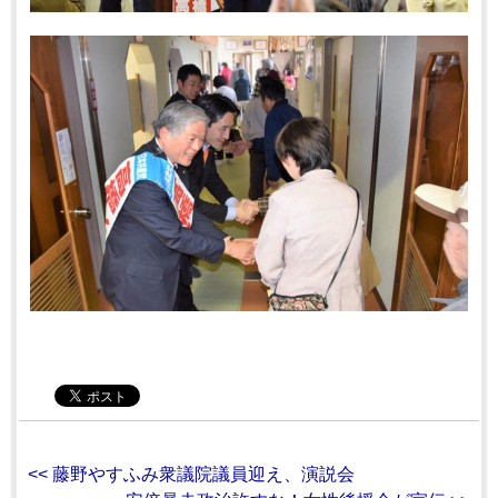
<< 藤野やすふみ衆議院議員迎え、演説会