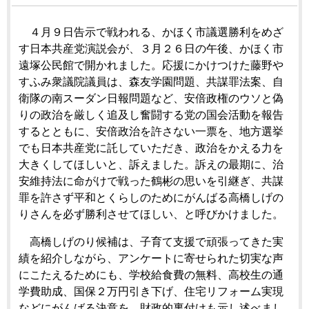
４月９日告示で戦われる、かほく市議選勝利をめざ
す日本共産党演説会が、３月２６日の午後、かほく市
遠塚公民館で開かれました。応援にかけつけた藤野や
すふみ衆議院議員は、森友学園問題、共謀罪法案、自
衛隊の南スーダン日報問題など、安倍政権のウソと偽
りの政治を厳しく追及し奮闘する党の国会活動を報告
するとともに、安倍政治を許さない一票を、地方選挙
でも日本共産党に託していただき、政治をかえる力を
大きくしてほしいと、訴えました。訴えの最期に、治
安維持法に命がけで戦った鶴彬の思いを引継ぎ、共謀
罪を許さず平和とくらしのためにがんばる高橋しげの
りさんを必ず勝利させてほしい、と呼びかけました。
高橋しげのり候補は、子育て支援で頑張ってきた実
績を紹介しながら、アンケートに寄せられた切実な声
にこたえるためにも、学校給食費の無料、高校生の通
学費助成、国保２万円引き下げ、住宅リフォーム実現
などにがんばる決意を、財政的裏付けも示し述べまし