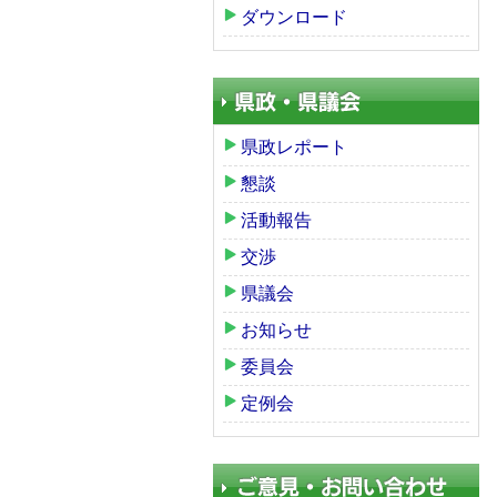
ダウンロード
県政レポート
懇談
活動報告
交渉
県議会
お知らせ
委員会
定例会