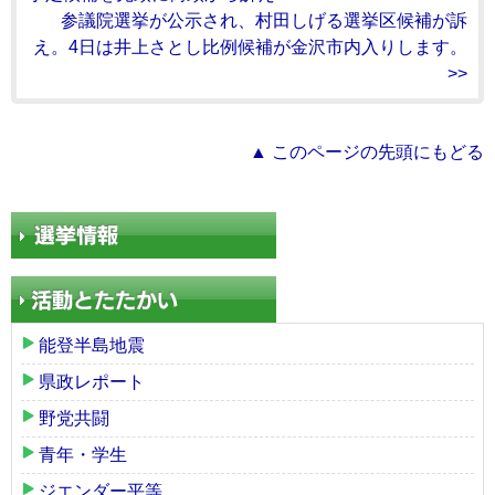
参議院選挙が公示され、村田しげる選挙区候補が訴
え。4日は井上さとし比例候補が金沢市内入りします。
>>
▲ このページの先頭にもどる
能登半島地震
県政レポート
野党共闘
青年・学生
ジエンダー平等