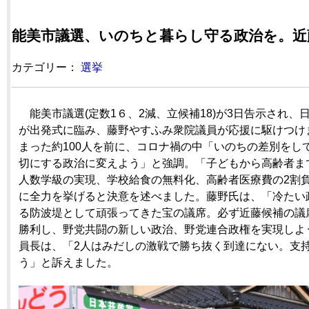
能美市議選、いのちと暮らし守る政治を。近
カテゴリー：
選挙
能美市議選(定数1６、2減、立候補18)が3日告示され、
が出発式に臨み、藤野やすふみ衆院議員が応援に駆けつけ
まった約100人を前に、コロナ禍の中「いのちの差別をし
切にする政治に変えよう」と強調。「子どもから高齢者ま
人数学級の実現、学校給食の無料化、高齢者医療費の2割
に全力を挙げると決意を述べました。藤野氏は、「冷たい
る防波堤として頑張ってきた宝の議席。必ず近藤候補の議
勝利し、野党共闘の新しい政治、野党連合政権を実現しよ
員長は、「2人はみだしの激戦で勝ち抜く到達にない。支
う」と訴えました。