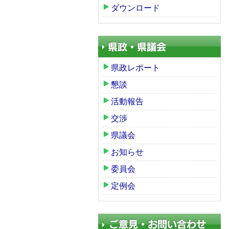
ダウンロード
県政レポート
懇談
活動報告
交渉
県議会
お知らせ
委員会
定例会