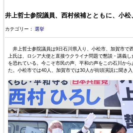
井上哲士参院議員、西村候補とともに、小松
カテゴリー：
選挙
井上哲士参院議員は9日石川県入り、小松市、加賀市で
上氏は、ロシア大使と直接ウクライナ問題で懇談・講義し
を恐れている。今こそ市民の声、平和の声をこの石川から
た。小松市では40人、加賀市では30人が街頭演説に聞き