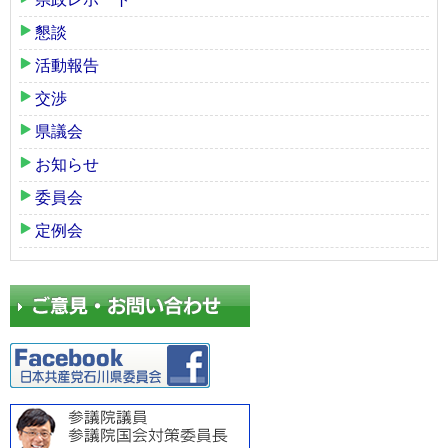
懇談
活動報告
交渉
県議会
お知らせ
委員会
定例会