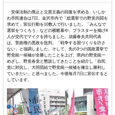
安保法制の廃止と立憲主義の回復を求める、いしか
わ市民連合は7日、金沢市内で「総選挙での野党共闘を
求めて」宣伝行動を10数人で行いました。「みんなで
選挙をつくろう」などの横断幕や、プラスターを掲げ4
人が交代でマイクを持ちました。須藤春夫共同代表
は、菅政権の悪政を批判、「戦争する国づくりを許さ
ない」と強調しました。そして、先の3つの国政選挙で
野党統一候補が全勝したことを上げ、県内の野党統一
めざし、野党各党と懇談してきたことを紹介し「自民
党に対抗し、大同団結で野党統一候補を擁立し勝利し
ていきたい」と述べました。今後毎月7日に宣伝すると
しています。