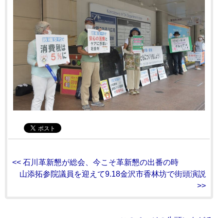
<< 石川革新懇が総会、今こそ革新懇の出番の時
山添拓参院議員を迎えて9.18金沢市香林坊で街頭演説
>>