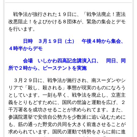
戦争法が強行された１９日に、「戦争法廃止！憲法
改悪阻止！をよびかける８団体が、緊急の集会とデモ
を行います。
日時 ３月１９日（土） 午後４時から集会、
４時半からデモ
会場 いしかわ四高記念講演入口、 同日、同
所で２時から、ピーステントを実施
３月２９日に、戦争法が施行され、南スーダンやシ
リアで「殺し、殺される」事態が現実のものになろう
としています。一刻も早く、戦争法を廃止し、立憲主
義をとりもどすために、国民の世論と運動を広げ、２
千万署名を成功させることが求められてます。また、
参議院選挙で安倍自公勢力を少数派に追い込むために
も、筋の通った野党の共同を大きく前進させることが
求められています。国民の運動で情勢をさらに前に進