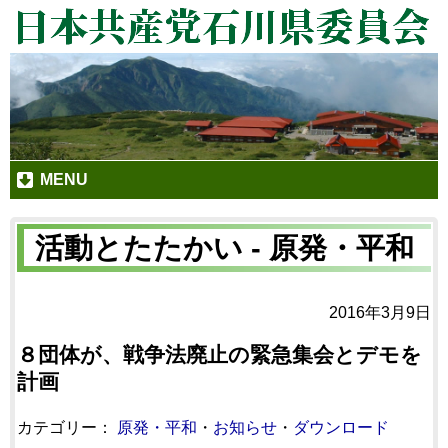
MENU
活動とたたかい - 原発・平和
2016年3月9日
８団体が、戦争法廃止の緊急集会とデモを
計画
カテゴリー：
原発・平和
・
お知らせ
・
ダウンロード