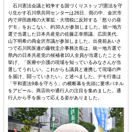
石川憲法会議と戦争する国づくりストップ!憲法を守
り生かす石川県共同センターは26日、雨の中、金沢市
内で岸田政権の大軍拡・大増税に反対する「怒りの昼
デモ」をおこない、約30人が参加しました。統一地方
選で当選した日本共産党の佐藤正幸県議、広田美代、
山下明希の両金沢市議が参加しました。出発前あいさ
つで石川民医連の藤牧圭介事務次長は、統一地方選で
県内の日本共産党の候補者10人全員が当選したことを
挙げ、「医療や介護の現場を知っているみなさんが当
選してうれしい。これからも議員と連携して現場の声
を届け、闘っていきたい」と述べました。デモ行進は
「平和憲法9条を守ろう」の横断幕を先頭に要求パネル
をアピール。商店街や通行人の注目を集めました。通
行人から手を振って応える姿がありました。