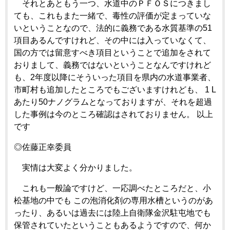
それとあともう一つ、水道中のＰＦＯＳにつきまし
ても、これもまた一緒で、毒性の評価が定まっていな
いということなので、法的に義務である水質基準の51
項目あるんですけれど、その中には入っていなくて、
国の方では留意すべき項目ということで追加をされて
おりまして、義務ではないということなんですけれど
も、2年度以降にそういった項目を県内の水道事業者、
市町村も追加したところでもございますけれども、 1 L
あたり50ナノグラムとなっておりますが、それを超過
した事例は今のところ確認はされておりません。 以上
です
◎佐藤正幸委員
実情は大変よく分かりました。
これも一般論ですけど、一応調べたところだと、小
松基地の中でも この泡消化剤の専用水槽というのがあ
ったり、あるいは過去には陸上自衛隊金沢駐屯地でも
保管されていたということもあるようですので、何か