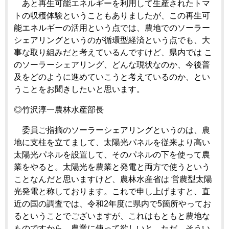
あと再生可能エネルギーを利用して生産されたトマ
トの収穫体験ということもありましたが、この再生可
能エネルギーの活用という点では、農地でのソーラー
シェアリングというのが循環型経済という点でも、大
事な取り組みだと考えているんですけど、県内では こ
のソーラーシェアリング、どんな現状なのか、今後普
及をどのように進めていこうと考えているのか、とい
うことをお聞きしたいと思います。
◎竹沢淳一農林水産部長
委員ご指摘のソーラーシェアリングというのは、農
地に支柱を立てまして、太陽光パネルを従来より高い
太陽光パネルを設置して、そのパネルの下を使って農
業をやると。太陽光を農業と発電と両方で使うという
ことなんだと思いますけど、農林水産省は 営農型太陽
光発電と称しております。これで申し上げますと、直
近の国の調査では、令和2年度に県内で5箇所やってお
るということでございますが、これはもともと農地な
ものですから、農業に使って欲しいと。ただ、そうい