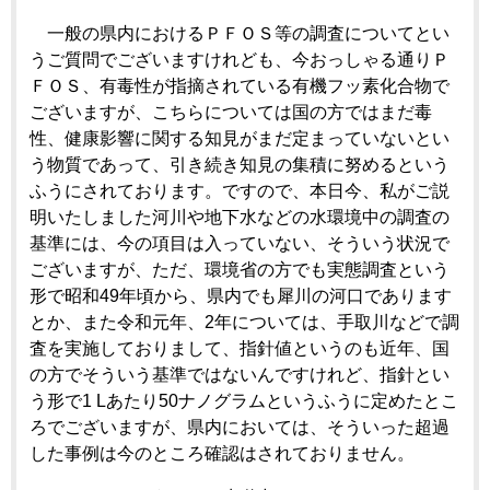
一般の県内におけるＰＦＯＳ等の調査についてとい
うご質問でございますけれども、今おっしゃる通りＰ
ＦＯＳ、有毒性が指摘されている有機フッ素化合物で
ございますが、こちらについては国の方ではまだ毒
性、健康影響に関する知見がまだ定まっていないとい
う物質であって、引き続き知見の集積に努めるという
ふうにされております。ですので、本日今、私がご説
明いたしました河川や地下水などの水環境中の調査の
基準には、今の項目は入っていない、そういう状況で
ございますが、ただ、環境省の方でも実態調査という
形で昭和49年頃から、県内でも犀川の河口であります
とか、また令和元年、2年については、手取川などで調
査を実施しておりまして、指針値というのも近年、国
の方でそういう基準ではないんですけれど、指針とい
う形で1 Lあたり50ナノグラムというふうに定めたとこ
ろでございますが、県内においては、そういった超過
した事例は今のところ確認はされておりません。