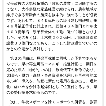
安倍政権の大規模偏重の「攻めの農業」に追随するの
でなく、大小多様な家族経営が続けられ、農村地域が
維持できる県独自の施策を抜本的に強めることが必要
です。あわせて、３４５億円もの繰り越し明許費が第
４９号補正予算に計上され、総額４６４億円と昨年比
１００億年増、県予算全体の１割に近づく額となりま
した。その多くは、土木費２０２億円、北陸新幹線建
設費３３億円などであり、こうした財政運営でいいの
かとの立場から反対します。
第３の理由は、原発再稼働に固執した予算であるか
らです。県の再生可能エネルギー推進計画に、期日を
定めた導入目標がないのは、原発依存の象徴であり、
太陽光・風力・森林・畜産資源を活用した再生可能エ
ネルギー導入を、能登に新たな雇用を生み出し、過疎
化に歯止めをかける起爆剤として位置付けるよう、県
の姿勢転換を求めるものです。
次に、学校スポーツを除くスポーツの所管を、教育