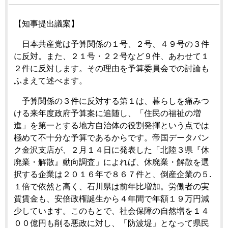
【知事提出議案】
日本共産党は予算関係の１号、２号、４９号の３件
に反対。また、２１号・２２号など９件、あわせて１
２件に反対します。その理由を予算委員会での討論も
ふまえて述べます。
予算関係の３件に反対する第１は、暮らしを痛みつ
ける来年度政府予算案に追随し、「住民の福祉の増
進」を第一とする地方自治体の役割発揮という点では
極めて不十分な予算であるからです。帝国データバン
ク金沢支店が、２月１４日に発表した「北陸３県『休
廃業・解散』動向調査」によれば、休廃業・解散を選
択する企業は２０１６年で８６７件と、倒産企業の５.
１倍で依然と高く、石川県は前年比増加。労働者の実
質賃金も、安倍政権誕生から４年間で年額１９万円減
少しています。このもとで、社会保障の自然増を１４
００億円も削る悪政に対し、「防波堤」となって県民