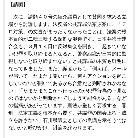
【請願】
次に、請願４０号の紹介議員として賛同を求める立
場から討論します。法務省の共謀罪法案原案に、「テ
ロ対策」の文言がまったくなかったことは、法案の根
本目的が二転三転する深刻な混迷です。日本弁護士連
合会も、３月１４日に反対集会を開き、「起きていな
い犯罪を取り締まるとなると、警察組織が日常的に監
視しないと取り締まれない」と共謀罪の本質も鮮明に
なってきました。また、識者からも「例えば、メール
が届いて たまたま開いたら、何もアクションを起こ
していないが開いてあるから合意だと判断されかねな
い」「たまたまどこかへ行ったのが犯罪行為の下見な
のではないかと判断されてしまう可能性がある」など
の指摘があがっています。憲法が厳しく要求する 罪
刑 法定主義を根本から覆す、共謀罪の国会上程・成
立を許さない、石川県議会としての良識を示そうでは
ないかと呼びかけ、討論を終わります。