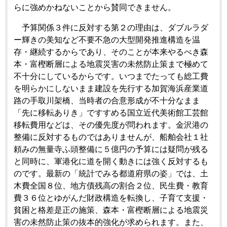
らに強めかねないことから賛同できません。
予算関係３件に反対する第２の理由は、ダブルラダ
ー輝きの美知など不要不急の大型開発推進構造を温
存・継続するからであり、そのことが本来やるべき森
本・富樫断層による地震災害の未然防止策まで極めて
不十分にしているからです。いつまでたっても総工費
を明らかにしないまま建設を先行する加賀海浜産業道
路の手取川架橋、当時者の合意形成が不十分なまま
「先に移転ありき」ですすめる国立近代美術館工芸館
移転費用などは、その優先度が問われます。金沢港の
整備に反対するものではありませんが、船舶会社１社
頼みの無量寺ふ頭整備に５億円の予算には疑問が残る
と同時に、軍港化に道を開く動きには強く反対するも
のです。最新の「統計でみる都道府県の姿」では、土
木費全国８位、地方債残高の割合２位、民生費・教育
費３６位とゆがんだ財政構造を転換し、子育て支援・
貧困と格差是正の施策、森本・富樫断層による地震災
害の未然防止策の抜本的強化が求められます。また、