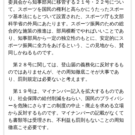
委員会から知事部局に移管する２１号・２２号につい
て。スポーツを国民の権利と高らかにうたったスポー
ツ基本法にもとづいて設置された、スポーツ庁も文部
科学省の外局にあたります。スポーツ振興のための総
合的な施策の推進は、部局横断でやればいいことであ
り、知事部局から一定の独立性のもとに、安定的にス
ポーツ振興に全力をあげるという、この見地から、賛
同しかねるものです。
第２８号に関しては、登山届の義務化に反対するも
のではありませんが、その周知徹底こそが大事であ
り、罰則規定は必要ないと考えます。
第１９号は、マイナンバー記入を拡大するものであ
り、社会保障の給付削減をねらい、国民のプライバシ
ーを危険にさらすこの制度の中止・廃止を求める立場
から反対するものです。マイナンバーの記載がなくて
も書類等は受理され、不利益も罰則もないことの周知
徹底こそ必要です。