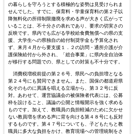
の暮らしを守ろうとする積極的な姿勢は見受けられま
せんでした。すでに、保育料・学童保育料の第２子以
降無料化の所得制限撤廃を求める声が大きく広がって
いることは、不十分さの表れであり、要求の切実さの
反映です。県内でも広がる学校給食費無償への県の支
援、大学生への県独自の給付制奨学金も予算化され
ず、来月４月から要支援１．２の訪問・通所介護が介
護保険給付から外され、「総合事業」に県内全自治体
が移行する問題での、県としての対策も不十分です。
消費税増税前提の第２６号、県民への負担増となる
第２４号にも賛同できません。また、国保の都道府県
化そのものに異議を唱える立場から、第３２号に反
対。あわせて、運営協議会の被保険者代表には、公募
枠を設けること、議論の公開と情報開示を強く求める
ものです。加えて、教職員の負担軽減のために欠かせ
ない教員増を求める声に背を向ける第４８号にも反対
するものです。第４７号についても、子どもたちと教
職員に多大な負担をかけ、教育現場への管理統制をさ