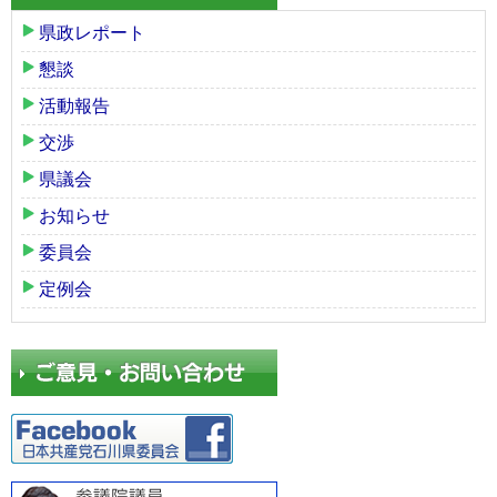
県政レポート
懇談
活動報告
交渉
県議会
お知らせ
委員会
定例会