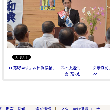
<< 藤野やすふみ比例候補、一区の決起集
公示直前
会で訴え
>>
策・提言・見解
選挙情報
入党・赤旗購読コーナー