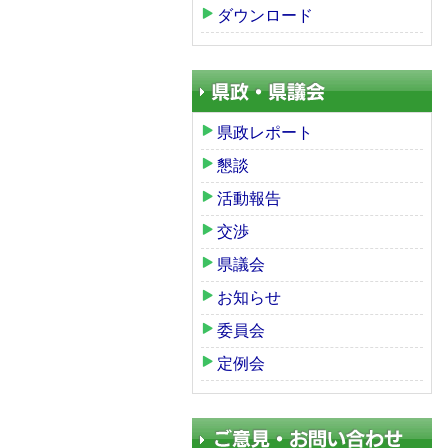
ダウンロード
県政レポート
懇談
活動報告
交渉
県議会
お知らせ
委員会
定例会