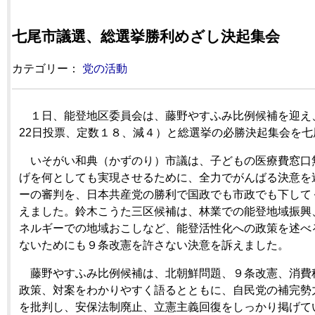
七尾市議選、総選挙勝利めざし決起集会
カテゴリー：
党の活動
１日、能登地区委員会は、藤野やすふみ比例候補を迎え
22日投票、定数１８、減４）と総選挙の必勝決起集会を
いそがい和典（かずのり）市議は、子どもの医療費窓口
げを何としても実現させるために、全力でがんばる決意を
ーの審判を、日本共産党の勝利で国政でも市政でも下して
えました。鈴木こうた三区候補は、林業での能登地域振興
ネルギーでの地域おこしなど、能登活性化への政策を述べ
ないためにも９条改憲を許さない決意を訴えました。
藤野やすふみ比例候補は、北朝鮮問題、９条改憲、消費
政策、対案をわかりやすく語るとともに、自民党の補完勢
を批判し、安保法制廃止、立憲主義回復をしっかり掲げて