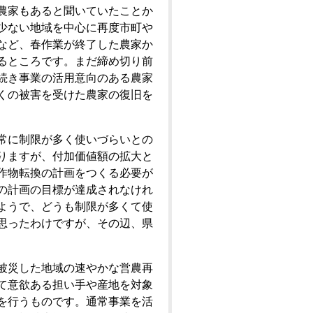
農家もあると聞いていたことか
少ない地域を中心に再度市町や
など、春作業が終了した農家か
るところです。まだ締め切り前
続き事業の活用意向のある農家
くの被害を受けた農家の復旧を
常に制限が多く使いづらいとの
りますが、付加価値額の拡大と
作物転換の計画をつくる必要が
の計画の目標が達成されなけれ
ようで、どうも制限が多くて使
思ったわけですが、その辺、県
被災した地域の速やかな営農再
て意欲ある担い手や産地を対象
を行うものです。通常事業を活