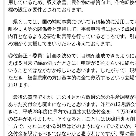
用しているため、収支改善、農作物の品質向上、作物転換
標の設定が要件とされております。
県としては、国の補助事業についても積極的に活用して
町やＪＡ等の関係者と連携して、事業申請時において成果
内容となるよう必要な助言等を行っているところです。引
め細かく支援してまいりたいと考えております。
◎佐藤正幸委員 計画を決めて、目標が達成できるように
えば５月末で締め切ったときに、申請が５割ぐらいに終わ
いうことではなかなか厳しいと思います。したがって、現
ただき、被害農家の方は基本的に全て救済するという立場
おります。
最後の質問ですが、この４月から政府の米の生産調整が
あった交付金も廃止になったと思います。昨年の12月議
きに、平成28年度に県内では直接支払交付金を、１万3,60
の答弁がありました。そうなると、ことしは16億円丸々
一方で、それにかわる対策はどのようになっているのか。
交付金を設けるべきではないかと思うわけですが、県の基