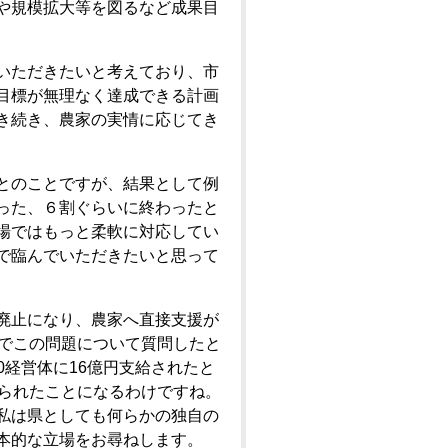
や規模拡大等を図るなど成果目
いただきたいと考えており、市
目標が無理なく達成できる計画
き続き、農家の実情に応じてき
とのことですが、結果として例
った、６割ぐらいに終わったと
場ではもっと柔軟に対応してい
で臨んでいただきたいと思って
廃止になり、農家へ直接支援が
会でこの問題について質問したと
0経営体に16億円支給されたと
削られたことになるわけですね。
私は県としても何らかの独自の
本的な立場をお尋ねします。