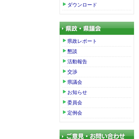
ダウンロード
県政レポート
懇談
活動報告
交渉
県議会
お知らせ
委員会
定例会