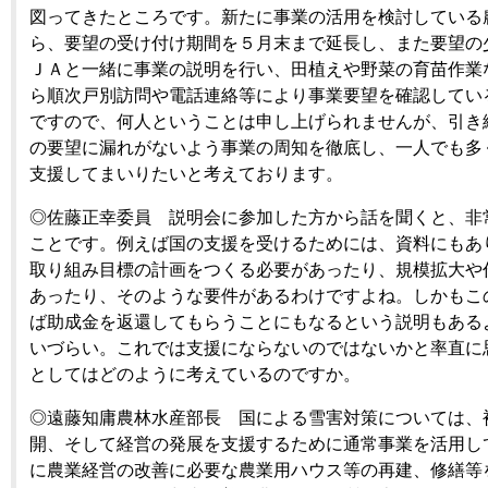
図ってきたところです。新たに事業の活用を検討している
ら、要望の受け付け期間を５月末まで延長し、また要望の
ＪＡと一緒に事業の説明を行い、田植えや野菜の育苗作業
ら順次戸別訪問や電話連絡等により事業要望を確認してい
ですので、何人ということは申し上げられませんが、引き
の要望に漏れがないよう事業の周知を徹底し、一人でも多
支援してまいりたいと考えております。
◎佐藤正幸委員 説明会に参加した方から話を聞くと、非
ことです。例えば国の支援を受けるためには、資料にもあ
取り組み目標の計画をつくる必要があったり、規模拡大や
あったり、そのような要件があるわけですよね。しかもこ
ば助成金を返還してもらうことにもなるという説明もある
いづらい。これでは支援にならないのではないかと率直に
としてはどのように考えているのですか。
◎遠藤知庸農林水産部長 国による雪害対策については、
開、そして経営の発展を支援するために通常事業を活用し
に農業経営の改善に必要な農業用ハウス等の再建、修繕等