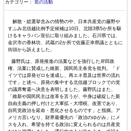
カテゴリー：
党の活動
解散・総選挙含みの情勢の中、日本共産党の藤野や
すふみ北信越比例予定候補は10日、北陸3県5か所を駆
けるキャラバン宣伝に取り組みました。石川県では、
金沢市の香林坊、武蔵の2か所で佐藤正幸県議とともに
街頭から訴えました。
藤野氏は、原発推進の法案などを強行した岸田政
権、法案に賛成した維新、国民民主各党を批判。「ド
イツでは原発ゼロを達成し、再エネ普及は世界の流れ
です」と述べ、原発の集中する北信越ブロックでの党
の議席奪還へ決意を表明しました。藤野氏はまた、
「維新や国民民主は改革を言うが、中身は破綻した新
自由主義の押し付けと大軍拡・大増税、改憲であり、
自民党政治を延命・悪化させるものです」と指摘。ア
メリカ言いなり、財界最優先の「政治のゆがみ」にメ
スを入れ、希望を持てる政治に変えられるのは共産党