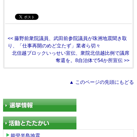
<< 藤野前衆院議員、武田前参院議員が珠洲地震聞き取
り、「仕事再開のめど立たず」業者ら切々
北信越ブロックいっせい宣伝、衆院北信越比例で議席
奪還を。8自治体で54か所宣伝 >>
▲ このページの先頭にもどる
能登半島地震