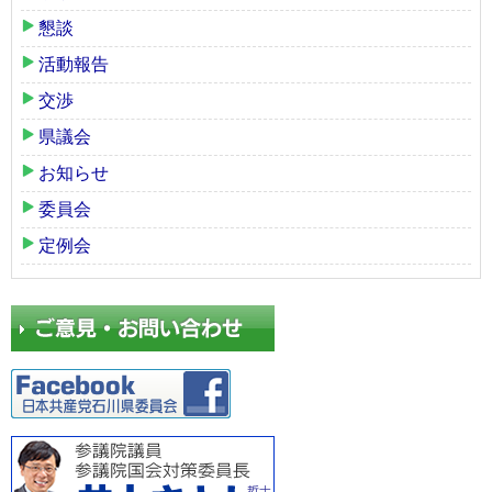
懇談
活動報告
交渉
県議会
お知らせ
委員会
定例会