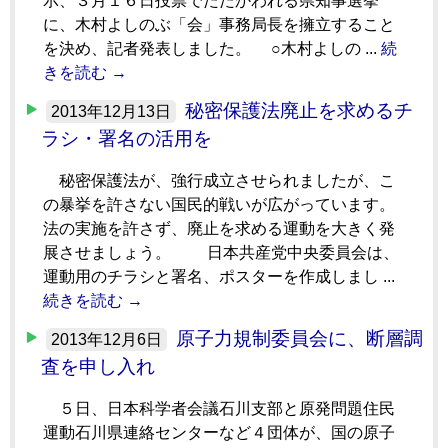
示、３月１６日投票でたたかわれる県知事選挙
に、木村よしのぶ「会」事務局長を擁立すること
を決め、記者発表しました。 ○木村よしの ...
続
きを読む →
秘密保護法廃止を求めるチ
2013年12月13日
ラシ・署名の活用を
秘密保護法が、強行成立させられましたが、こ
の暴挙を許さない国民的戦いが広がっています。
法の実施を許さず、廃止を求める運動を大きく発
展させましょう。 日本共産党中央委員会は、
運動用のチラシと署名、ポスターを作成しまし ...
続きを読む →
原子力規制委員会に、断層調
2013年12月6日
査を申し入れ
５日、日本科学者会議石川支部と原発問題住民
運動石川県連絡センターなど４団体が、国の原子