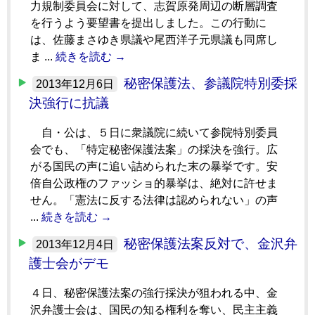
力規制委員会に対して、志賀原発周辺の断層調査
を行うよう要望書を提出しました。この行動に
は、佐藤まさゆき県議や尾西洋子元県議も同席し
ま ...
続きを読む →
秘密保護法、参議院特別委採
2013年12月6日
決強行に抗議
自・公は、５日に衆議院に続いて参院特別委員
会でも、「特定秘密保護法案」の採決を強行。広
がる国民の声に追い詰められた末の暴挙です。安
倍自公政権のファッショ的暴挙は、絶対に許せま
せん。「憲法に反する法律は認められない」の声
...
続きを読む →
秘密保護法案反対で、金沢弁
2013年12月4日
護士会がデモ
４日、秘密保護法案の強行採決が狙われる中、金
沢弁護士会は、国民の知る権利を奪い、民主主義