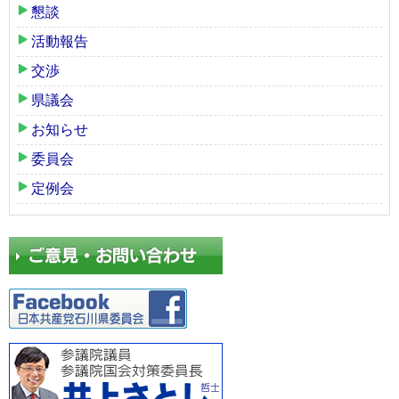
懇談
活動報告
交渉
県議会
お知らせ
委員会
定例会