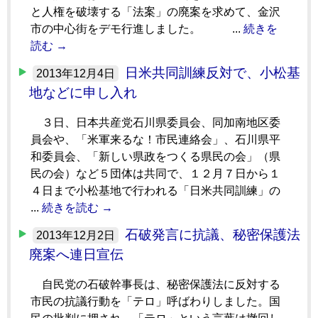
と人権を破壊する「法案」の廃案を求めて、金沢
市の中心街をデモ行進しました。 ...
続きを
読む →
日米共同訓練反対で、小松基
2013年12月4日
地などに申し入れ
３日、日本共産党石川県委員会、同加南地区委
員会や、「米軍来るな！市民連絡会」、石川県平
和委員会、「新しい県政をつくる県民の会」（県
民の会）など５団体は共同で、１２月７日から１
４日まで小松基地で行われる「日米共同訓練」の
...
続きを読む →
石破発言に抗議、秘密保護法
2013年12月2日
廃案へ連日宣伝
自民党の石破幹事長は、秘密保護法に反対する
市民の抗議行動を「テロ」呼ばわりしました。国