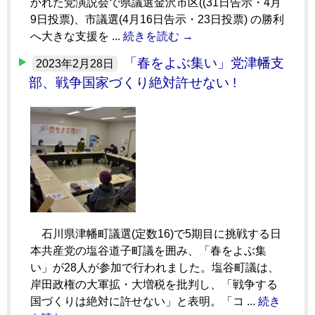
かれた党演説会で県議選金沢市区((31日告示・4月
9日投票)、市議選(4月16日告示・23日投票) の勝利
へ大きな支援を ...
続きを読む →
「春をよぶ集い」党津幡支
2023年2月28日
部、戦争国家づくり絶対許せない !
石川県津幡町議選(定数16)で5期目に挑戦する日
本共産党の塩谷道子町議を囲み、「春をよぶ集
い」が28人が参加で行われました。塩谷町議は、
岸田政権の大軍拡・大増税を批判し、「戦争する
国づくりは絶対に許せない」と表明。「コ ...
続き