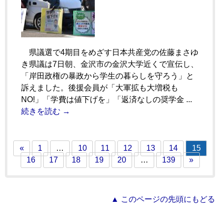
県議選で4期目をめざす日本共産党の佐藤まさゆ
き県議は7日朝、金沢市の金沢大学近くで宣伝し、
「岸田政権の暴政から学生の暮らしを守ろう」と
訴えました。後援会員が「大軍拡も大増税も
NO!」「学費は値下げを」「返済なしの奨学金 ...
続きを読む →
«
1
…
10
11
12
13
14
15
16
17
18
19
20
…
139
»
▲ このページの先頭にもどる