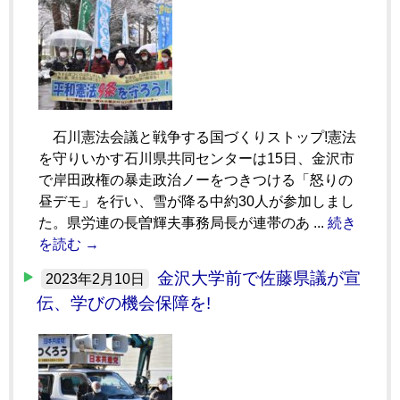
石川憲法会議と戦争する国づくりストップ!憲法
を守りいかす石川県共同センターは15日、金沢市
で岸田政権の暴走政治ノーをつきつける「怒りの
昼デモ」を行い、雪が降る中約30人が参加しまし
た。県労連の長曽輝夫事務局長が連帯のあ ...
続き
を読む →
金沢大学前で佐藤県議が宣
2023年2月10日
伝、学びの機会保障を!