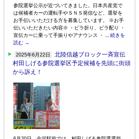
参院選挙公示が近づいてきました。日本共産党で
は候補者カーの運転手やＳＮＳ発信など、選挙を
お手伝いいただける方を募集しています。 ※お手
伝いいただきたい内容※ ・ビラ折り、ビラ配り ・
宣伝カーに乗って手振りやアナウンス ・ ...
続きを
読む →
北陸信越ブロック一斉宣伝
2025年6月22日
村田しげる参院選挙区予定候補を先頭に街頭
から訴え！
6月20日、金沢駅前では、村田しげる参院選選挙