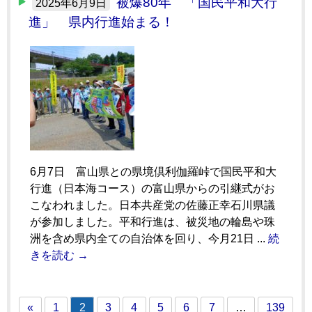
被爆80年 「国民平和大行
2025年6月9日
進」 県内行進始まる！
6月7日 富山県との県境倶利伽羅峠で国民平和大
行進（日本海コース）の富山県からの引継式がお
こなわれました。日本共産党の佐藤正幸石川県議
が参加しました。平和行進は、被災地の輪島や珠
洲を含め県内全ての自治体を回り、今月21日 ...
続
きを読む →
«
1
2
3
4
5
6
7
…
139