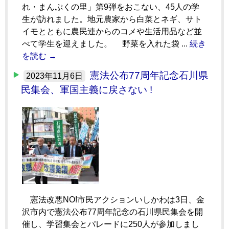
れ・まんぷくの里」第9弾をおこない、45人の学
生が訪れました。地元農家から白菜とネギ、サト
イモとともに農民連からのコメや生活用品など並
べて学生を迎えました。 野菜を入れた袋 ...
続き
を読む →
憲法公布77周年記念石川県
2023年11月6日
民集会、軍国主義に戻さない !
憲法改悪NO!市民アクションいしかわは3日、金
沢市内で憲法公布77周年記念の石川県民集会を開
催し、学習集会とパレードに250人が参加しまし