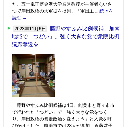
た。五十嵐正博金沢大学名誉教授が主催者あいさ
つで岸田政権の大軍拡を批判、「軍国主 ...
続きを
読む →
藤野やすふみ比例候補、加南
2023年11月6日
地域で「つどい」。強く大きな党で衆院比例
議席奪還を
藤野やすふみ比例候補は4日、能美市と野々市市
で行われた「つどい」で「強く大きな党をつく
り、岸田政権の暴走政治を変えよう」と入党を呼
びかけました。能美市では28人が参加、近藤啓子